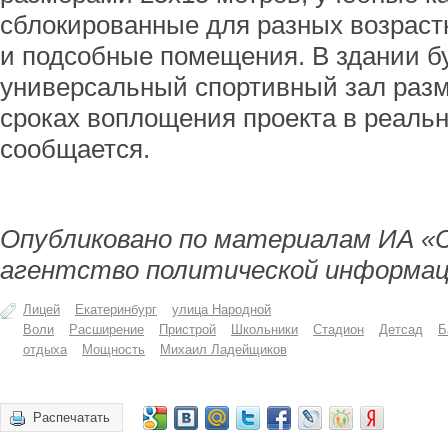
сблокированные для разных возраст
и подсобные помещения. В здании б
универсальный спортивный зал разм
сроках воплощения проекта в реальн
сообщается.
Опубликовано по материалам ИА «
агентство политической информац
Лицей
Екатеринбург
улица Народной
Воли
Расширение
Пристрой
Школьники
Стадион
Детсад
Б
отдыха
Мощность
Михаил Ладейщиков
Распечатать