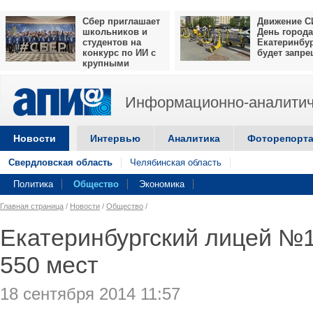
Сбер приглашает
Движение С
школьников и
День города
студентов на
Екатеринбу
конкурс по ИИ с
будет запр
крупными
призами
Информационно-аналитич
Новости
Интервью
Аналитика
Фоторепорт
Свердловская область
Челябинская область
Политика
Общество
Экономика
Главная страница
/
Новости
/
Общество
/
Екатеринбургский лицей №
550 мест
18 сентября 2014 11:57