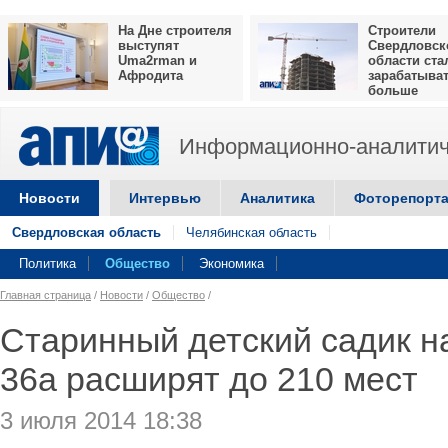
На Дне строителя
Строители
выступят
Свердловск
Uma2rman и
области ста
Афродита
зарабатыва
больше
Информационно-аналитич
Новости
Интервью
Аналитика
Фоторепорт
Свердловская область
Челябинская область
Политика
Общество
Экономика
Главная страница
/
Новости
/
Общество
/
Старинный детский садик н
36а расширят до 210 мест
3 июля 2014 18:38