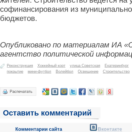
жителей. Строительство ведется на 
софинансирования из муниципальног
бюджетов.
Опубликовано по материалам ИА «
агентство политической информац
Реконструкция
Хоккейный корт
улица Советская
Екатеринбург
покрытие
мини-футбол
Волейбол
Освещение
Строительство
Распечатать
Оставить комментарий
Комментарии сайта
Вконтакте