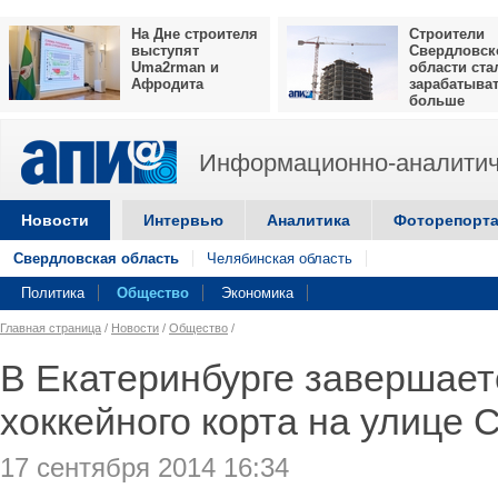
На Дне строителя
Строители
выступят
Свердловск
Uma2rman и
области ста
Афродита
зарабатыва
больше
Информационно-аналитич
Новости
Интервью
Аналитика
Фоторепорт
Свердловская область
Челябинская область
Политика
Общество
Экономика
Главная страница
/
Новости
/
Общество
/
В Екатеринбурге завершает
хоккейного корта на улице 
17 сентября 2014 16:34