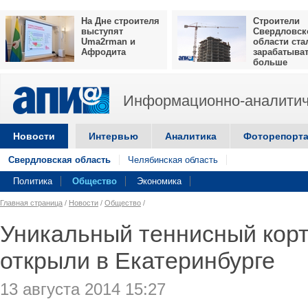
На Дне строителя
Строители
выступят
Свердловск
Uma2rman и
области ста
Афродита
зарабатыва
больше
Информационно-аналитич
Новости
Интервью
Аналитика
Фоторепорт
Свердловская область
Челябинская область
Политика
Общество
Экономика
Главная страница
/
Новости
/
Общество
/
Уникальный теннисный кор
открыли в Екатеринбурге
13 августа 2014 15:27