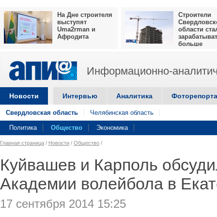
На Дне строителя
Строители
выступят
Свердловск
Uma2rman и
области ста
Афродита
зарабатыва
больше
Информационно-аналитич
Новости
Интервью
Аналитика
Фоторепорт
Свердловская область
Челябинская область
Политика
Общество
Экономика
Главная страница
/
Новости
/
Общество
/
Куйвашев и Карполь обсуди
Академии волейбола в Екат
17 сентября 2014 15:25