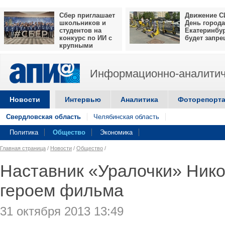
Сбер приглашает
Движение С
школьников и
День города
студентов на
Екатеринбу
конкурс по ИИ с
будет запр
крупными
призами
Информационно-аналитич
Новости
Интервью
Аналитика
Фоторепорт
Свердловская область
Челябинская область
Политика
Общество
Экономика
Главная страница
/
Новости
/
Общество
/
Наставник «Уралочки» Нико
героем фильма
31 октября 2013 13:49