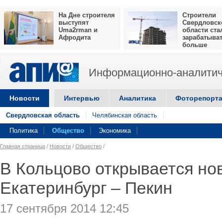
На Дне строителя
Строители
выступят
Свердловск
Uma2rman и
области ста
Афродита
зарабатыва
больше
Информационно-аналитич
Новости
Интервью
Аналитика
Фоторепорт
Свердловская область
Челябинская область
Политика
Общество
Экономика
Главная страница
/
Новости
/
Общество
/
В Кольцово открывается нов
Екатеринбург – Пекин
17 сентября 2014 12:45