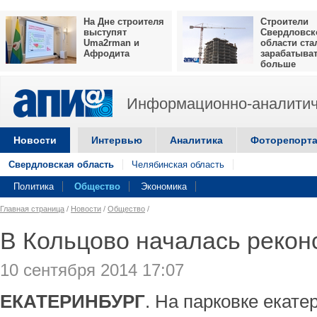
На Дне строителя
Строители
выступят
Свердловск
Uma2rman и
области ста
Афродита
зарабатыва
больше
Информационно-аналитич
Новости
Интервью
Аналитика
Фоторепорт
Свердловская область
Челябинская область
Политика
Общество
Экономика
Главная страница
/
Новости
/
Общество
/
В Кольцово началась рекон
10 сентября 2014 17:07
ЕКАТЕРИНБУРГ
. На парковке екате