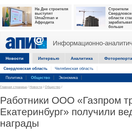
На Дне строителя
Строители
выступят
Свердловск
Uma2rman и
области ста
Афродита
зарабатыва
больше
Информационно-аналитич
Новости
Интервью
Аналитика
Фоторепорт
Свердловская область
Челябинская область
Политика
Общество
Экономика
Главная страница
/
Новости
/
Общество
/
Работники ООО «Газпром т
Екатеринбург» получили в
награды