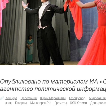
Опубликовано по материалам ИА «
агентство политической информац
Концерт
Церемония
Юрий Марамыгин
Газопровод
Мировая эк
знак
Газпром
Минэнерго РФ
Грамоты
КСК Олимп
День рабо