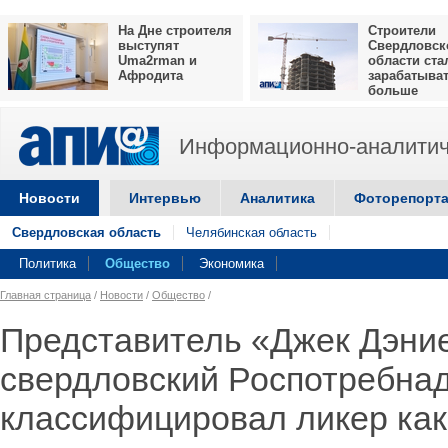
На Дне строителя
Строители
выступят
Свердловск
Uma2rman и
области ста
Афродита
зарабатыва
больше
Информационно-аналитич
Новости
Интервью
Аналитика
Фоторепорт
Свердловская область
Челябинская область
Политика
Общество
Экономика
Главная страница
/
Новости
/
Общество
/
Представитель «Джек Дэние
свердловский Роспотребна
классифицировал ликер как