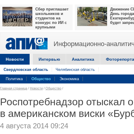
Сбер приглашает
Движение С
школьников и
День города
студентов на
Екатеринбу
конкурс по ИИ с
будет запр
крупными
призами
Информационно-аналитич
Новости
Интервью
Аналитика
Фоторепорт
Свердловская область
Челябинская область
Политика
Общество
Экономика
Главная страница
/
Новости
/
Общество
/
Роспотребнадзор отыскал 
в американском виски «Бур
4 августа 2014 09:24