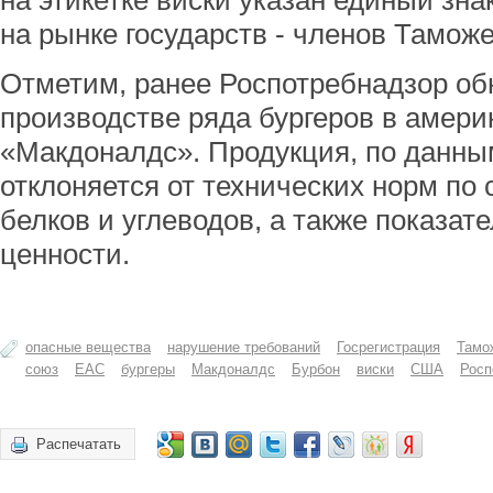
на этикетке виски указан единый зн
на рынке государств - членов Тамож
Отметим, ранее Роспотребнадзор о
производстве ряда бургеров в амери
«Макдоналдс». Продукция, по данны
отклоняется от технических норм по
белков и углеводов, а также показат
ценности.
опасные вещества
нарушение требований
Госрегистрация
Тамо
союз
ЕАС
бургеры
Макдоналдс
Бурбон
виски
США
Росп
Распечатать