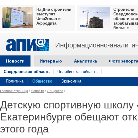
На Дне строителя
Строители
выступят
Свердловск
Uma2rman и
области ста
Афродита
зарабатыва
больше
Информационно-аналитич
Новости
Интервью
Аналитика
Фоторепорт
Свердловская область
Челябинская область
Политика
Общество
Экономика
Главная страница
/
Новости
/
Общество
/
Детскую спортивную школу 
Екатеринбурге обещают отк
этого года