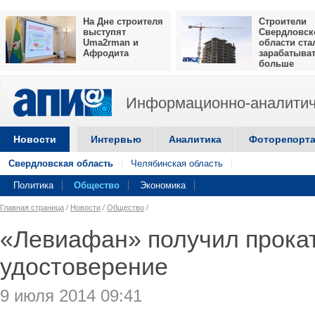
На Дне строителя
Строители
выступят
Свердловск
Uma2rman и
области ста
Афродита
зарабатыва
больше
Информационно-аналитич
Новости
Интервью
Аналитика
Фоторепорт
Свердловская область
Челябинская область
Политика
Общество
Экономика
Главная страница
/
Новости
/
Общество
/
«Левиафан» получил прока
удостоверение
9 июля 2014 09:41