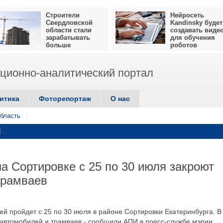
Строители
Нейросеть
Свердловской
Kandinsky будет
области стали
создавать виде
зарабатывать
для обучения
больше
роботов
ионно-аналитический портал
итика
Фоторепортаж
О нас
бласть
а Сортировке с 25 по 30 июля закроют
трамваев
ей пройдет с 25 по 30 июля в районе Сортировки Екатеринбурга. В
 автомобилей и трамваев,- сообщили АПИ в пресс-службе мэрии.