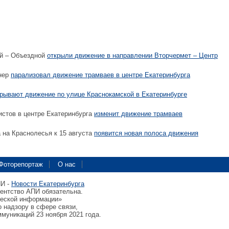
ой – Объездной
открыли движение в направлении Вторчермет – Центр
нер
парализовал движение трамваев в центре Екатеринбурга
крывают движение по улице Краснокамской в Екатеринбурге
стов в центре Екатеринбурга
изменит движение трамваев
 на Краснолесья к 15 августа
появится новая полоса движения
Фоторепортаж
О нас
ПИ -
Новости Екатеринбурга
гентство АПИ обязательна.
ческой информации»
 надзору в сфере связи,
муникаций 23 ноября 2021 года.