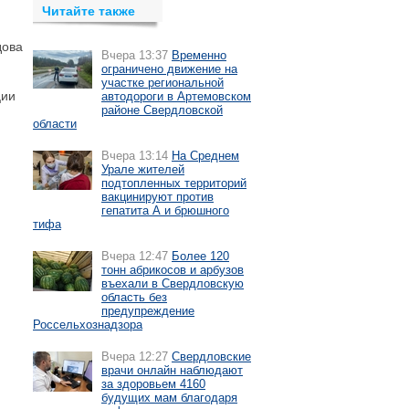
Читайте также
дова
Вчера 13:37
Временно
ограничено движение на
участке региональной
ции
автодороги в Артемовском
районе Свердловской
области
Вчера 13:14
На Среднем
Урале жителей
подтопленных территорий
вакцинируют против
гепатита А и брюшного
тифа
Вчера 12:47
Более 120
тонн абрикосов и арбузов
въехали в Свердловскую
область без
предупреждение
Россельхознадзора
Вчера 12:27
Свердловские
врачи онлайн наблюдают
за здоровьем 4160
будущих мам благодаря