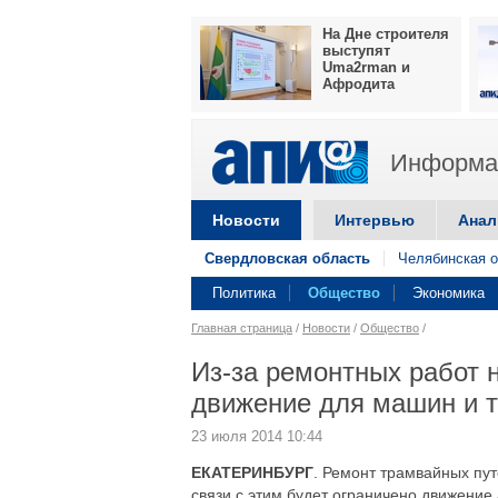
На Дне строителя
выступят
Uma2rman и
Афродита
Информац
Новости
Интервью
Анал
Свердловская область
Челябинская о
Политика
Общество
Экономика
Главная страница
/
Новости
/
Общество
/
Из-за ремонтных работ н
движение для машин и 
23 июля 2014 10:44
ЕКАТЕРИНБУРГ
. Ремонт трамвайных пут
связи с этим будет ограничено движение