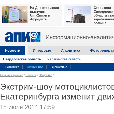
На Дне строителя
Строители
выступят
Свердловск
Uma2rman и
области ста
Афродита
зарабатыва
больше
Информационно-аналитич
Новости
Интервью
Аналитика
Фоторепорт
Свердловская область
Челябинская область
Политика
Общество
Экономика
Главная страница
/
Новости
/
Общество
/
Экстрим-шоу мотоциклистов
Екатеринбурга изменит дви
18 июля 2014 17:59