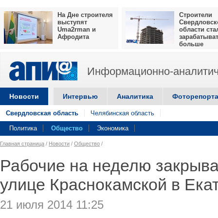
На Дне строителя
Строители
выступят
Свердловск
Uma2rman и
области ста
Афродита
зарабатыва
больше
Информационно-аналитич
Новости
Интервью
Аналитика
Фоторепорт
Свердловская область
Челябинская область
Политика
Общество
Экономика
Главная страница
/
Новости
/
Общество
/
Рабочие на неделю закрыв
улице Краснокамской в Ека
21 июля 2014 11:25