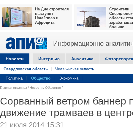
На Дне строителя
Строители
выступят
Свердловск
Uma2rman и
области ста
Афродита
зарабатыва
больше
Информационно-аналитич
Новости
Интервью
Аналитика
Фоторепорт
Свердловская область
Челябинская область
Политика
Общество
Экономика
Главная страница
/
Новости
/
Общество
/
Сорванный ветром баннер 
движение трамваев в центр
21 июля 2014 15:31