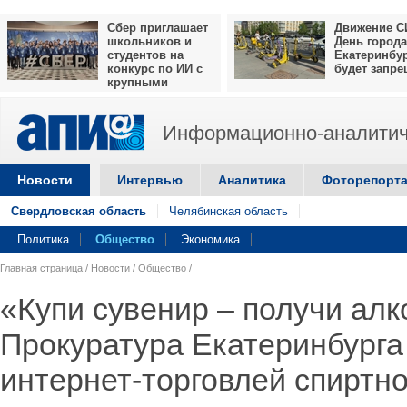
Сбер приглашает
Движение С
школьников и
День города
студентов на
Екатеринбу
конкурс по ИИ с
будет запр
крупными
призами
Информационно-аналитич
Новости
Интервью
Аналитика
Фоторепорт
Свердловская область
Челябинская область
Политика
Общество
Экономика
Главная страница
/
Новости
/
Общество
/
«Купи сувенир – получи алк
Прокуратура Екатеринбурга
интернет-торговлей спиртно