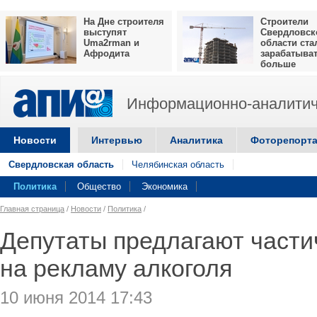
На Дне строителя
Строители
выступят
Свердловск
Uma2rman и
области ста
Афродита
зарабатыва
больше
Информационно-аналитич
Новости
Интервью
Аналитика
Фоторепорт
Свердловская область
Челябинская область
Политика
Общество
Экономика
Главная страница
/
Новости
/
Политика
/
Депутаты предлагают части
на рекламу алкоголя
10 июня 2014 17:43