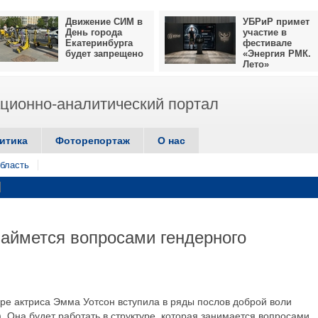
Движение СИМ в
УБРиР примет
День города
участие в
Екатеринбурга
фестивале
будет запрещено
«Энергия РМК.
Лето»
ионно-аналитический портал
итика
Фоторепортаж
О нас
бласть
аймется вопросами гендерного
ере актриса Эмма Уотсон вступила в ряды послов доброй воли
 Она будет работать в структуре, которая занимается вопросами