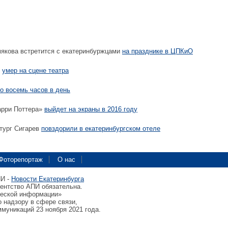
якова встретится с екатеринбуржцами
на празднике в ЦПКиО
в
умер на сцене театра
о восемь часов в день
арри Поттера»
выйдет на экраны в 2016 году
тург Сигарев
повздорили в екатеринбургском отеле
Фоторепортаж
О нас
ПИ -
Новости Екатеринбурга
гентство АПИ обязательна.
ческой информации»
 надзору в сфере связи,
муникаций 23 ноября 2021 года.