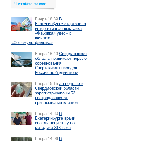
Читайте также
Вчера 18:39
В
Екатеринбурге стартовала
интерактивная выставка
«Фабрика чудес» к
юбилею
«Союзмультфильма»
Вчера 16:49
Свердловская
область принимает первые
соревнования
Спартакиады народов
России по бадминтону
Вчера 15:15
За неделю в
Свердловской области
зарегистрированы 53
пострадавших от
присасывания клещей
Вчера 14:30
В
Екатеринбурге врачи
спасли пациентку по
методике XIX века
Вчера 14:06
В