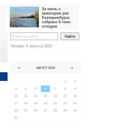
За июль с
акватории рек
Екатеринбурга
собрано 6 тонн
отходов
Четверг, 6 августа 2026
АВГУСТ 2026
ПН
ВТ
СР
ЧТ
ПТ
СБ
ВС
1
2
3
4
5
6
7
8
9
10
11
12
13
14
15
16
17
18
19
20
21
22
23
24
25
26
27
28
29
30
31