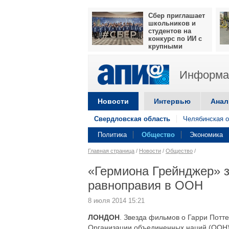
Сбер приглашает
школьников и
студентов на
конкурс по ИИ с
крупными
призами
Информац
Новости
Интервью
Анал
Свердловская область
Челябинская о
Политика
Общество
Экономика
Главная страница
/
Новости
/
Общество
/
«Гермиона Грейнджер» з
равноправия в ООН
8 июля 2014 15:21
ЛОНДОН
. Звезда фильмов о Гарри Потт
Организации объединенных наций (ООН).