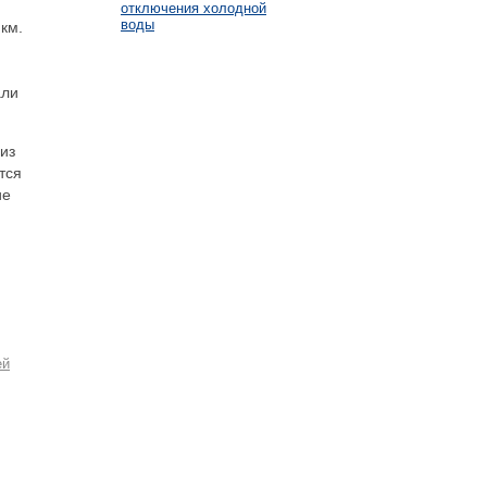
отключения холодной
воды
км.
али
из
тся
ие
ей