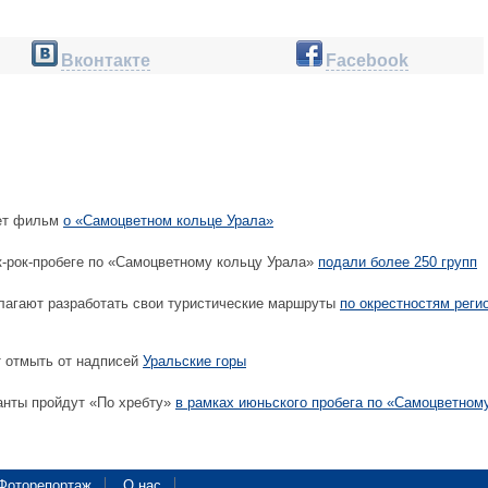
Вконтакте
Facebook
ет фильм
о «Самоцветном кольце Урала»
к-рок-пробеге по «Самоцветному кольцу Урала»
подали более 250 групп
агают разработать свои туристические маршруты
по окрестностям реги
 отмыть от надписей
Уральские горы
анты пройдут «По хребту»
в рамках июньского пробега по «Самоцветном
Фоторепортаж
О нас