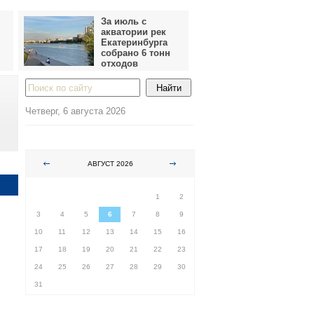
За июль с
акватории рек
Екатеринбурга
собрано 6 тонн
отходов
Четверг, 6 августа 2026
АВГУСТ 2026
ПН
ВТ
СР
ЧТ
ПТ
СБ
ВС
1
2
3
4
5
6
7
8
9
10
11
12
13
14
15
16
17
18
19
20
21
22
23
24
25
26
27
28
29
30
31