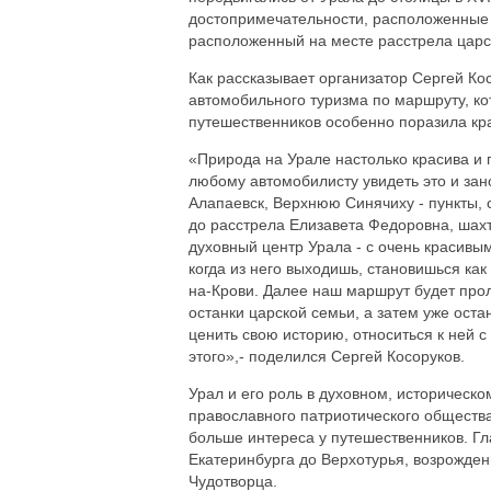
достопримечательности, расположенные н
расположенный на месте расстрела царс
Как рассказывает организатор Сергей К
автомобильного туризма по маршруту, к
путешественников особенно поразила кр
«Природа на Урале настолько красива и
любому автомобилисту увидеть это и зано
Алапаевск, Верхнюю Синячиху - пункты, 
до расстрела Елизавета Федоровна, шахт
духовный центр Урала - с очень красивы
когда из него выходишь, становишься ка
на-Крови. Далее наш маршрут будет прол
останки царской семьи, а затем уже оста
ценить свою историю, относиться к ней 
этого»,- поделился Сергей Косоруков.
Урал и его роль в духовном, историческо
православного патриотического обществ
больше интереса у путешественников. Гл
Екатеринбурга до Верхотурья, возрожде
Чудотворца.