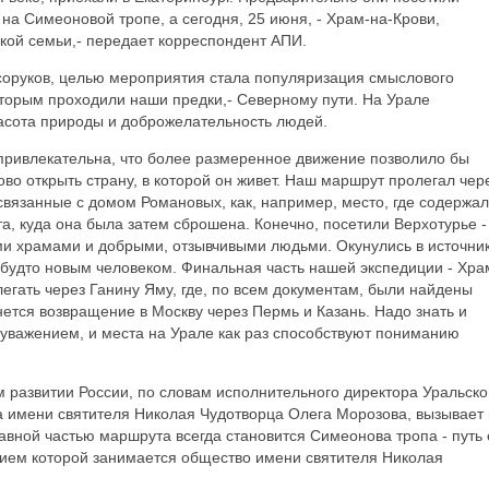
а Симеоновой тропе, а сегодня, 25 июня, - Храм-на-Крови,
кой семьи,- передает корреспондент АПИ.
осоруков, целью мероприятия стала популяризация смыслового
оторым проходили наши предки,- Северному пути. На Урале
асота природы и доброжелательность людей.
 привлекательна, что более размеренное движение позволило бы
во открыть страну, в которой он живет. Наш маршрут пролегал чер
связанные с домом Романовых, как, например, место, где содержа
а, куда она была затем сброшена. Конечно, посетили Верхотурье -
ми храмами и добрыми, отзывчивыми людьми. Окунулись в источник
к будто новым человеком. Финальная часть нашей экспедиции - Хра
егать через Ганину Яму, где, по всем документам, были найдены
нется возвращение в Москву через Пермь и Казань. Надо знать и
с уважением, и места на Урале как раз способствуют пониманию
м развитии России, по словам исполнительного директора Уральско
а имени святителя Николая Чудотворца Олега Морозова, вызывает 
авной частью маршрута всегда становится Симеонова тропа - путь 
нием которой занимается общество имени святителя Николая