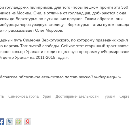
ой голландских пилигримов, для того чтобы пешком пройти эти 360 
нников из Москвы. Они, в отличие от голландцев, добираются сюда
сквы до Верхотурья по пути наших предков. Таким образом, они
инбуржцы через уездную столицу - Верхотурье - этим путем попад
ва»,- рассказывает Олег Морозов.
арный путь Симеона Верхотурского, по которому праведник ходил 
 церковь Тагильской слободы. Сейчас этот старинный тракт являе
ряное кольцо Урала» и входит в целевую программу «Формирован
 центр Урала» на 2011-2015 годы».
дловское областное агентство политической информации».
ть
Симеонова тропа
Урал
Достопримечательности
Туризм
Серг