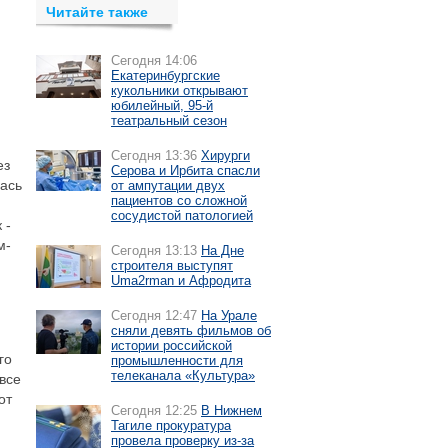
Читайте также
Сегодня 14:06
Екатеринбургские
кукольники открывают
юбилейный, 95-й
театральный сезон
Сегодня 13:36
Хирурги
ез
Серова и Ирбита спасли
лась
от ампутации двух
пациентов со сложной
сосудистой патологией
 -
м-
Сегодня 13:13
На Дне
строителя выступят
Uma2rman и Афродита
Сегодня 12:47
На Урале
сняли девять фильмов об
истории российской
го
промышленности для
телеканала «Культура»
все
от
Сегодня 12:25
В Нижнем
Тагиле прокуратура
провела проверку из-за