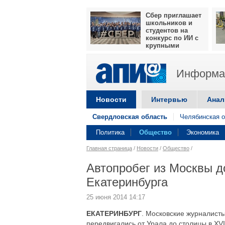
Сбер приглашает
школьников и
студентов на
конкурс по ИИ с
крупными
призами
Информац
Новости
Интервью
Анал
Свердловская область
Челябинская о
Политика
Общество
Экономика
Главная страница
/
Новости
/
Общество
/
Автопробег из Москвы д
Екатеринбурга
25 июня 2014 14:17
ЕКАТЕРИНБУРГ
. Московские журналисты
передвигались от Урала до столицы в XVI