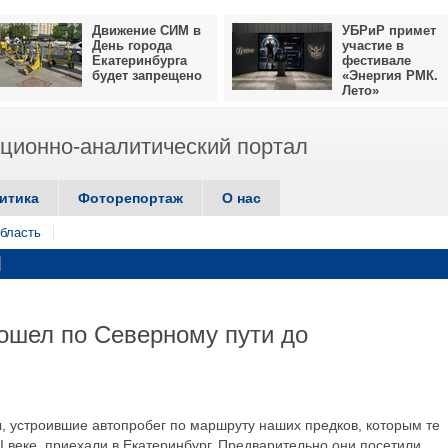
Движение СИМ в
УБРиР примет
День города
участие в
Екатеринбурга
фестивале
будет запрещено
«Энергия РМК.
Лето»
ионно-аналитический портал
итика
Фоторепортаж
О нас
бласть
ошел по Северному пути до
, устроившие автопробег по маршруту наших предков, которым те
I веке, приехали в Екатеринбург. Предварительно они посетили