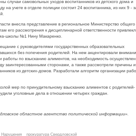
ены случаи самовольных уходов воспитанников из детского дома и
у на учете в отделе полиции состоит 24 воспитанника, из них 9 - з
й.
ласти внесла представление в региональное Министерство общего
гам его рассмотрения к дисциплинарной ответственности привлекл
ома-школы №1 Нину Макаренко.
вещание с руководителями государственных образовательных
тавшихся без попечения родителей. На нем акцентировали вниман
и работы по взысканию алиментов, на необходимость осуществле
у заинтересованными сторонами, а также рассмотрели причины и
анников из детских-домов. Разработали алгоритм организации раб
колой мер по принудительному взысканию алиментов с родителей-
удили уголовные дела в отношении четырех граждан.
дловское областное агентство политической информации».
Нарушения
прокуратура Свердловской