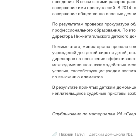
поведения. В связи с этими распростран
совершение ими преступлений. В 2014 год
совершение общественно опасных деяни
По результатам проверки прокуратура об
профессионального образования. По ито
директора Нижнетагильского детского д
Помимо этого, министерство провело со
учреждений для детей-сирот и детей, ос
директоров на повышение эффективност
межведомственного взаимодействия межд
условия, способствующие уходам воспит
по взысканию алиментов.
В результате принятых детским домом-ш
неплательщиков судебные приставы возб
Опубликовано по материалам ИА «Свер
Нижний Тагил
детский дом-школа №1