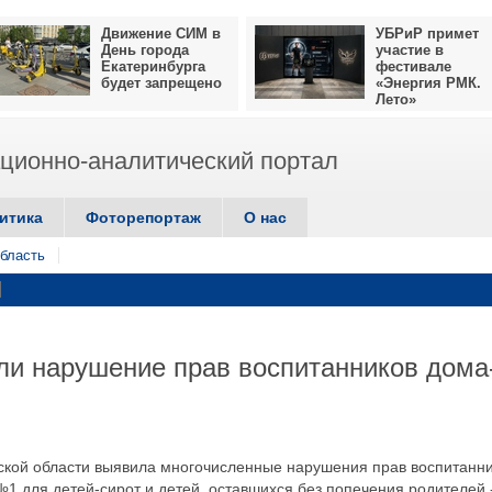
Движение СИМ в
УБРиР примет
День города
участие в
Екатеринбурга
фестивале
будет запрещено
«Энергия РМК.
Лето»
ионно-аналитический портал
итика
Фоторепортаж
О нас
бласть
ли нарушение прав воспитанников дома
ской области выявила многочисленные нарушения прав воспитанн
1 для детей-сирот и детей, оставшихся без попечения родителей,