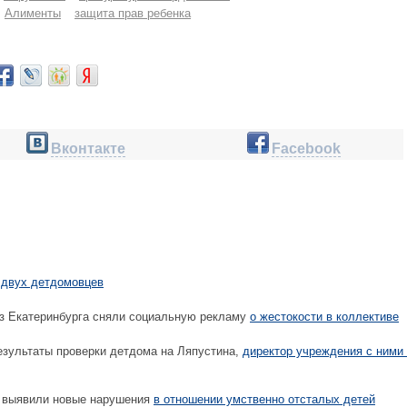
Алименты
защита прав ребенка
Вконтакте
Facebook
т
двух детдомовцев
з Екатеринбурга сняли социальную рекламу
о жестокости в коллективе
езультаты проверки детдома на Ляпустина,
директор учреждения с ними
 выявили новые нарушения
в отношении умственно отсталых детей