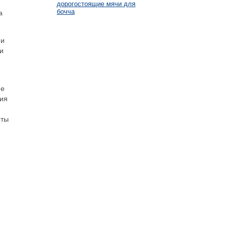
дорогостоящие мячи для
бочча
а
 и
и
ие
ния
оты