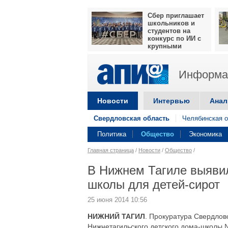
Сбер приглашает
школьников и
студентов на
конкурс по ИИ с
крупными
призами
Информац
Новости
Интервью
Анал
Свердловская область
Челябинская о
Политика
Общество
Экономика
Главная страница
/
Новости
/
Общество
/
В Нижнем Тагиле выяви
школы для детей-сирот
25 июня 2014 10:56
НИЖНИЙ ТАГИЛ
. Прокуратура Свердлов
Нижнетагильского детского дома-школы №