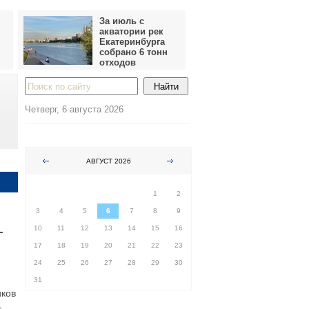
За июль с
акватории рек
Екатеринбурга
собрано 6 тонн
отходов
Четверг, 6 августа 2026
АВГУСТ 2026
ПН
ВТ
СР
ЧТ
ПТ
СБ
ВС
1
2
3
4
5
6
7
8
9
-
10
11
12
13
14
15
16
17
18
19
20
21
22
23
24
25
26
27
28
29
30
31
иков
-