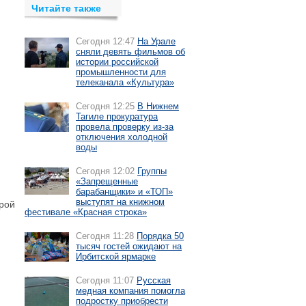
Читайте также
Сегодня 12:47
На Урале
сняли девять фильмов об
истории российской
промышленности для
телеканала «Культура»
Сегодня 12:25
В Нижнем
Тагиле прокуратура
провела проверку из-за
отключения холодной
воды
Сегодня 12:02
Группы
«Запрещенные
барабанщики» и «ТОП»
выступят на книжном
орой
фестивале «Красная строка»
Сегодня 11:28
Порядка 50
тысяч гостей ожидают на
Ирбитской ярмарке
Сегодня 11:07
Русская
медная компания помогла
подростку приобрести