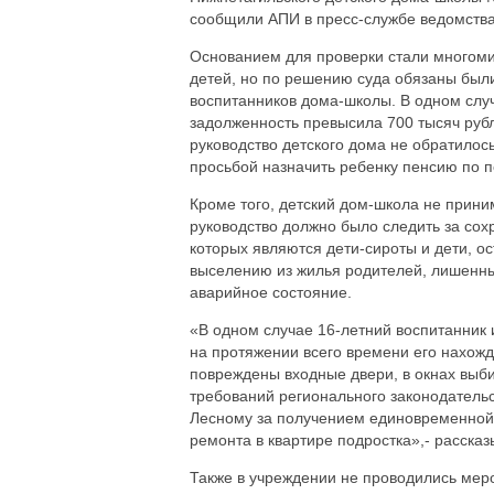
сообщили АПИ в пресс-службе ведомства
Основанием для проверки стали многоми
детей, но по решению суда обязаны были
воспитанников дома-школы. В одном случ
задолженность превысила 700 тысяч рубл
руководство детского дома не обратилось
просьбой назначить ребенку пенсию по п
Кроме того, детский дом-школа не прини
руководство должно было следить за со
которых являются дети-сироты и дети, о
выселению из жилья родителей, лишенных
аварийное состояние.
«В одном случае 16-летний воспитанник 
на протяжении всего времени его нахожд
повреждены входные двери, в окнах выби
требований регионального законодательс
Лесному за получением единовременной 
ремонта в квартире подростка»,- рассказ
Также в учреждении не проводились ме