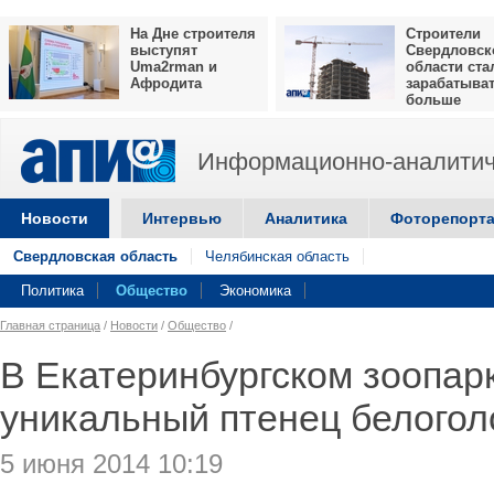
На Дне строителя
Строители
выступят
Свердловск
Uma2rman и
области ста
Афродита
зарабатыва
больше
Информационно-аналитич
Новости
Интервью
Аналитика
Фоторепорт
Свердловская область
Челябинская область
Политика
Общество
Экономика
Главная страница
/
Новости
/
Общество
/
В Екатеринбургском зоопар
уникальный птенец белогол
5 июня 2014 10:19