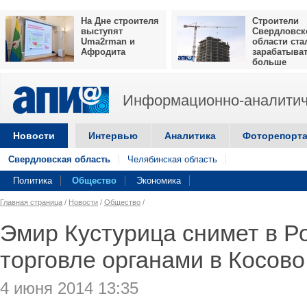
На Дне строителя
Строители
выступят
Свердловск
Uma2rman и
области ста
Афродита
зарабатыва
больше
Информационно-аналитич
Новости
Интервью
Аналитика
Фоторепорт
Свердловская область
Челябинская область
Политика
Общество
Экономика
Главная страница
/
Новости
/
Общество
/
Эмир Кустурица снимет в Р
торговле органами в Косово
4 июня 2014 13:35