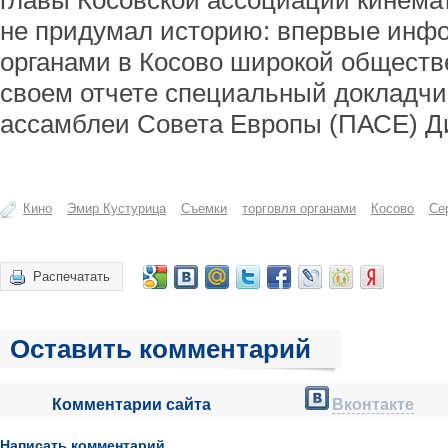
главы Косовской ассоциации кинемат
не придумал историю: впервые инф
органами в Косово широкой обществ
своем отчете специальный докладчи
ассамблеи Совета Европы (ПАСЕ) Д
Кино
Эмир Кустурица
Съемки
торговля органами
Косово
Се
Распечатать
Оставить комментарий
Комментарии сайта
Вконтакте
Написать комментарий