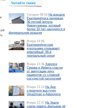
Читайте также
Сегодня 09:54
На вокзале
те
Екатеринбурга задержан
36-летний житель
Новокузнецка, который
более 10 лет находился в
сей
федеральном розыске
ть
Вчера 14:06
Екатеринбургские
кукольники открывают
юбилейный, 95-й
театральный сезон
Вчера 13:36
Хирурги
Серова и Ирбита спасли
от ампутации двух
пациентов со сложной
сосудистой патологией
Вчера 13:13
На Дне
строителя выступят
Uma2rman и Афродита
Вчера 12:47
На Урале
сняли девять фильмов об