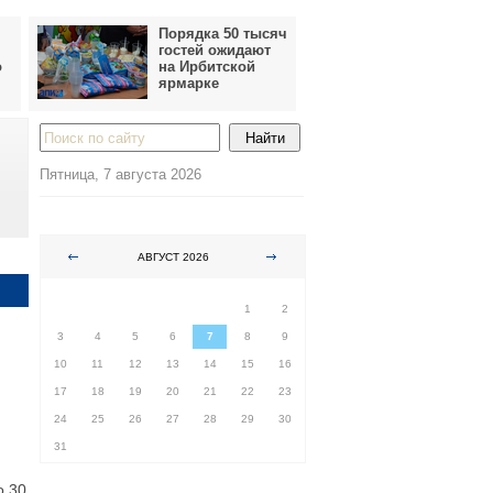
Порядка 50 тысяч
гостей ожидают
о
на Ирбитской
ярмарке
Пятница, 7 августа 2026
АВГУСТ 2026
ПН
ВТ
СР
ЧТ
ПТ
СБ
ВС
1
2
3
4
5
6
7
8
9
10
11
12
13
14
15
16
17
18
19
20
21
22
23
24
25
26
27
28
29
30
31
о 30