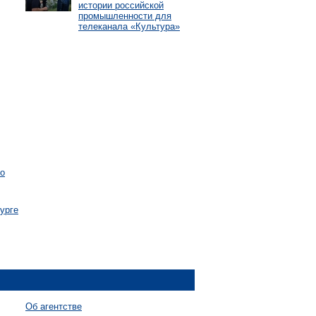
истории российской
промышленности для
телеканала «Культура»
го
урге
Об агентстве