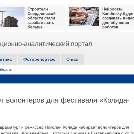
Строители
Нейросеть
Свердловской
Kandinsky будет
области стали
создавать виде
зарабатывать
для обучения
больше
роботов
ионно-аналитический портал
итика
Фоторепортаж
О нас
бласть
т волонтеров для фестиваля «Коляда-
 драматург и режиссер Николай Коляда набирает волонтеров для
естиваля «Коляда-Plays», который пройдет в Екатеринбурге с 20 п