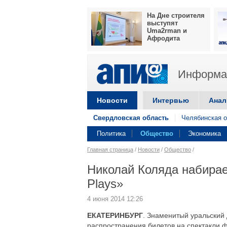
На Дне строителя
выступят
Uma2rman и
Афродита
Информац
Новости
Интервью
Анал
Свердловская область
Челябинская о
Политика
Общество
Экономика
Главная страница
/
Новости
/
Общество
/
Николай Коляда набирае
Plays»
4 июня 2014 12:26
ЕКАТЕРИНБУРГ
. Знаменитый уральский
распространения билетов на спектакли ф