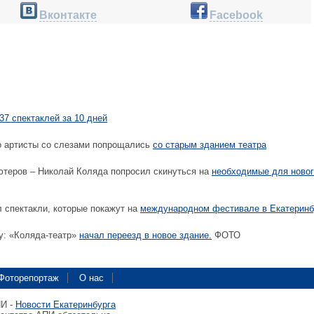
Вконтакте
Facebook
37 спектаклей за 10 дней
о артисты со слезами попрощались
со старым зданием театра
ютеров – Николай Коляда попросил скинуться на
необходимые для ново
 спектакли, которые покажут на
международном фестивале в Екатеринб
у: «Коляда-театр»
начал переезд в новое здание.
ФОТО
Фоторепортаж
О нас
ПИ -
Новости Екатеринбурга