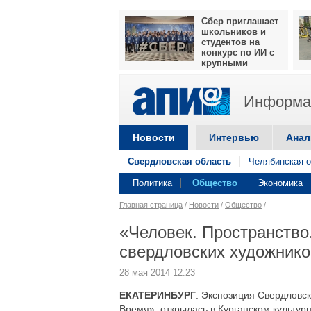
Сбер приглашает
школьников и
студентов на
конкурс по ИИ с
крупными
призами
Информац
Новости
Интервью
Анал
Свердловская область
Челябинская о
Политика
Общество
Экономика
Главная страница
/
Новости
/
Общество
/
«Человек. Пространство
свердловских художнико
28 мая 2014 12:23
ЕКАТЕРИНБУРГ
. Экспозиция Свердловс
Время», открылась в Курганском культур