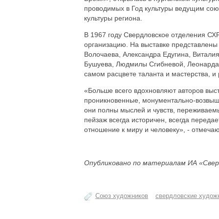
проводимых в Год культуры ведущим сою
культуры региона.
В 1967 году Свердловское отделения СХР
организацию. На выставке представлены
Волочаева, Александра Едугина, Витали
Бушуева, Людмилы Сгибневой, Леонарда 
самом расцвете таланта и мастерства, и
«Больше всего вдохновляют авторов выст
проникновенные, монументально-возвыш
они полны мыслей и чувств, переживаемы
пейзаж всегда историчен, всегда переда
отношение к миру и человеку», - отмеча
Опубликовано по материалам ИА «Свер
Союз художников
свердловские худож