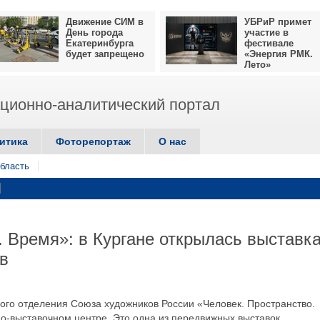
Движение СИМ в
УБРиР примет
День города
участие в
Екатеринбурга
фестивале
будет запрещено
«Энергия РМК.
Лето»
ионно-аналитический портал
итика
Фоторепортаж
О нас
бласть
. Время»: в Кургане открылась выставк
в
кого отделения Союза художников России «Человек. Пространство.
но-выставочном центре. Это одна из передвижных выставок,