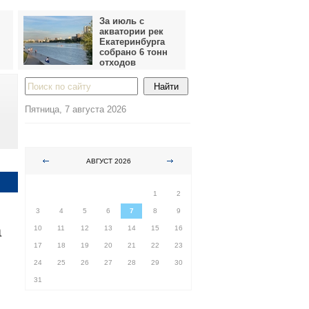
За июль с
акватории рек
Екатеринбурга
собрано 6 тонн
отходов
Пятница, 7 августа 2026
АВГУСТ 2026
ПН
ВТ
СР
ЧТ
ПТ
СБ
ВС
1
2
3
4
5
6
7
8
9
а
10
11
12
13
14
15
16
17
18
19
20
21
22
23
24
25
26
27
28
29
30
31