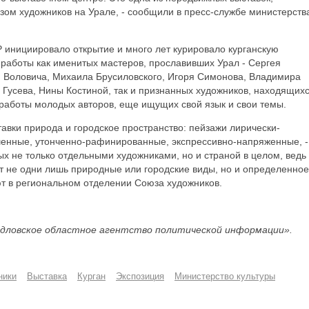
зом художников на Урале, - сообщили в пресс-службе министерств
 инициировало открытие и много лет курировало курганскую
 работы как именитых мастеров, прославивших Урал - Сергея
я Воловича, Михаила Брусиловского, Игоря Симонова, Владимира
Гусева, Нины Костиной, так и признанных художников, находящихс
 работы молодых авторов, еще ищущих свой язык и свои темы.
авки природа и городское пространство: пейзажи лирически-
енные, утонченно-рафинированные, экспрессивно-напряженные, -
х не только отдельными художниками, но и страной в целом, ведь
ет не одни лишь природные или городские виды, но и определенное
ют в региональном отделении Союза художников.
дловское областное агентство политической информации».
ники
Выставка
Курган
Экспозиция
Министерство культуры