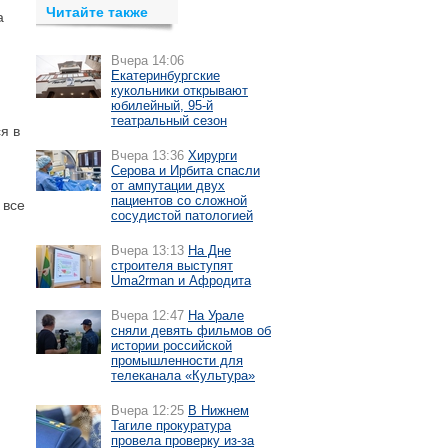
Читайте также
а
Вчера 14:06
Екатеринбургские
кукольники открывают
юбилейный, 95-й
театральный сезон
я в
Вчера 13:36
Хирурги
Серова и Ирбита спасли
от ампутации двух
пациентов со сложной
 все
сосудистой патологией
Вчера 13:13
На Дне
строителя выступят
Uma2rman и Афродита
Вчера 12:47
На Урале
сняли девять фильмов об
истории российской
промышленности для
телеканала «Культура»
Вчера 12:25
В Нижнем
Тагиле прокуратура
провела проверку из-за