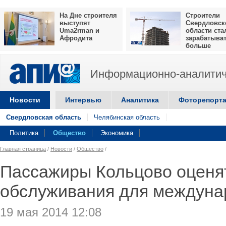
На Дне строителя
Строители
выступят
Свердловск
Uma2rman и
области ста
Афродита
зарабатыва
больше
Информационно-аналитич
Новости
Интервью
Аналитика
Фоторепорт
Свердловская область
Челябинская область
Политика
Общество
Экономика
Главная страница
/
Новости
/
Общество
/
Пассажиры Кольцово оценя
обслуживания для междуна
19 мая 2014 12:08