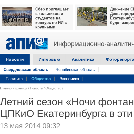
Сбер приглашает
Движение С
школьников и
День города
студентов на
Екатеринбу
конкурс по ИИ с
будет запр
крупными
призами
Информационно-аналитич
Новости
Интервью
Аналитика
Фоторепорт
Свердловская область
Челябинская область
Политика
Общество
Экономика
Главная страница
/
Новости
/
Общество
/
Летний сезон «Ночи фонтан
ЦПКиО Екатеринбурга в эт
13 мая 2014 09:32