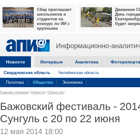
Сбер приглашает
Движение С
школьников и
День города
студентов на
Екатеринбу
конкурс по ИИ с
будет запр
крупными
призами
Информационно-аналитич
Новости
Интервью
Аналитика
Фоторепорт
Свердловская область
Челябинская область
Политика
Общество
Экономика
Главная страница
/
Новости
/
Общество
/
Бажовский фестиваль - 201
Сунгуль с 20 по 22 июня
12 мая 2014 18:00