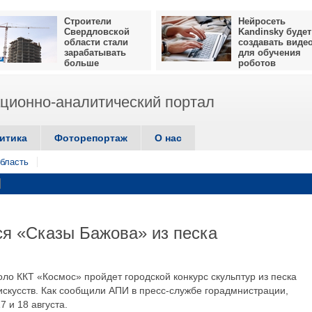
Строители
Нейросеть
Свердловской
Kandinsky будет
области стали
создавать виде
зарабатывать
для обучения
больше
роботов
ионно-аналитический портал
итика
Фоторепортаж
О нас
бласть
ся «Сказы Бажова» из песка
оло ККТ «Космос» пройдет городской конкурс скульптур из песка
скусств. Как сообщили АПИ в пресс-службе горадмнистрации,
 и 18 августа.