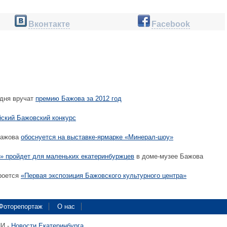
Вконтакте
Facebook
одня вручат
премию Бажова за 2012 год
йский Бажовский конкурс
Бажова
обоснуется на выставке-ярмарке «Минерал-шоу»
й» пройдет для маленьких екатеринбуржцев
в доме-музее Бажова
роется
«Первая экспозиция Бажовского культурного центра»
Фоторепортаж
О нас
ПИ -
Новости Екатеринбурга