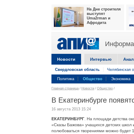
На Дне строителя
выступят
Uma2rman и
Афродита
Информац
Новости
Интервью
Анал
Свердловская область
Челябинская о
Политика
Общество
Экономика
Главная страница
/
Новости
/
Общество
/
В Екатеринбурге появят
16 августа 2013 15:24
ЕКАТЕРИНБУРГ
. На площади детства ок
«Сказы Бажова» учащихся детских школ и
полюбоваться творениями можно будет 17