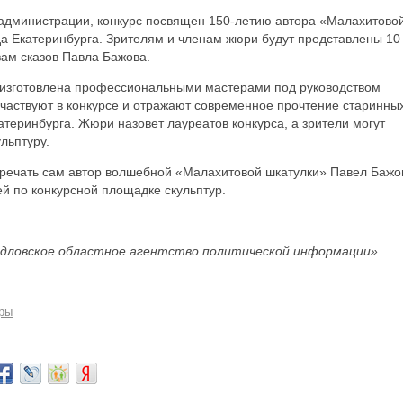
радминистрации, конкурс посвящен 150-летию автора «Малахитово
да Екатеринбурга. Зрителям и членам жюри будут представлены 10
вам сказов Павла Бажова.
- изготовлена профессиональными мастерами под руководством
частвуют в конкурсе и отражают современное прочтение старинны
теринбурга. Жюри назовет лауреатов конкурса, а зрители могут
льптуру.
стречать сам автор волшебной «Малахитовой шкатулки» Павел Бажо
ей по конкурсной площадке скульптур.
дловское областное агентство политической информации».
ры