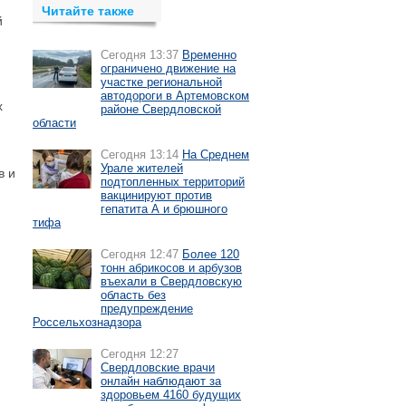
Читайте также
й
Сегодня 13:37
Временно
ограничено движение на
участке региональной
автодороги в Артемовском
х
районе Свердловской
области
Сегодня 13:14
На Среднем
Урале жителей
в и
подтопленных территорий
вакцинируют против
гепатита А и брюшного
тифа
Сегодня 12:47
Более 120
тонн абрикосов и арбузов
въехали в Свердловскую
область без
предупреждение
Россельхознадзора
Сегодня 12:27
Свердловские врачи
онлайн наблюдают за
здоровьем 4160 будущих