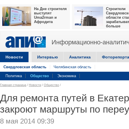
На Дне строителя
Строители
выступят
Свердловск
Uma2rman и
области ста
Афродита
зарабатыва
больше
Информационно-аналитич
Новости
Интервью
Аналитика
Фоторепорт
Свердловская область
Челябинская область
Политика
Общество
Экономика
Главная страница
/
Новости
/
Общество
/
Для ремонта путей в Екате
закроют маршруты по пере
8 мая 2014 09:39