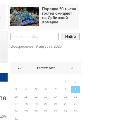
Порядка 50 тысяч
гостей ожидают
о
на Ирбитской
ярмарке
Воскресенье, 9 августа 2026
АВГУСТ 2026
ПН
ВТ
СР
ЧТ
ПТ
СБ
ВС
1
2
3
4
5
6
7
8
9
па
10
11
12
13
14
15
16
17
18
19
20
21
22
23
24
25
26
27
28
29
30
 Дом
31