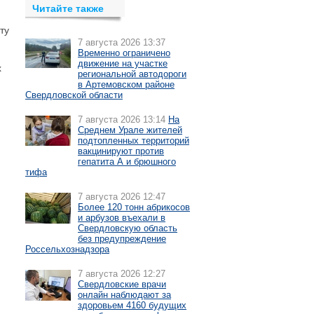
Читайте также
ту
7 августа 2026 13:37
Временно ограничено
движение на участке
х
региональной автодороги
в Артемовском районе
Свердловской области
7 августа 2026 13:14
На
Среднем Урале жителей
подтопленных территорий
вакцинируют против
гепатита А и брюшного
тифа
7 августа 2026 12:47
Более 120 тонн абрикосов
и арбузов въехали в
Свердловскую область
без предупреждение
Россельхознадзора
7 августа 2026 12:27
Свердловские врачи
онлайн наблюдают за
здоровьем 4160 будущих