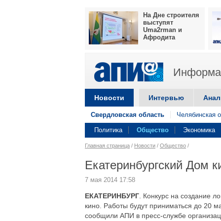
На Дне строителя
выступят
Uma2rman и
Афродита
Информац
Новости
Интервью
Анал
Свердловская область
Челябинская о
Политика
Общество
Экономика
Главная страница
/
Новости
/
Общество
/
Екатеринбургский Дом к
7 мая 2014 17:58
ЕКАТЕРИНБУРГ
. Конкурс на создание л
кино. Работы будут приниматься до 20 м
сообщили АПИ в пресс-службе организац