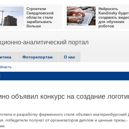
Строители
Нейросеть
Свердловской
Kandinsky будет
области стали
создавать виде
зарабатывать
для обучения
больше
роботов
ионно-аналитический портал
итика
Фоторепортаж
О нас
бласть
ино объявил конкурс на создание логоти
оготипа и разработку фирменного стиля объявил екатеринбургский
ая, победители получат от организаторов диплом и ценные призы,-
ии.