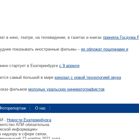
т в кино, театре, на телевидении, в газетах и книгах
приняла Госдума 
руднее показывать иностранные фильмы –
их обложат пошлинами и
кино стартует в Екатеринбурге
с 9 апреля
оется самый большой в мире
кинозал с новой технологией звука
показ фильмов
молодых уральских кинематографистов
Фоторепортаж
О нас
ПИ -
Новости Екатеринбурга
гентство АПИ обязательна.
ческой информации»
 надзору в сфере связи,
муникаций 23 ноября 2021 года.