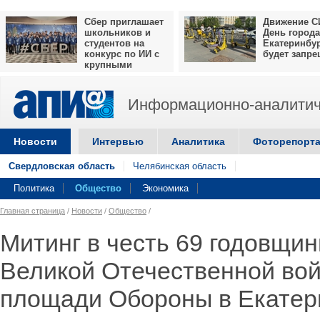
Сбер приглашает
Движение С
школьников и
День города
студентов на
Екатеринбу
конкурс по ИИ с
будет запр
крупными
призами
Информационно-аналитич
Новости
Интервью
Аналитика
Фоторепорт
Свердловская область
Челябинская область
Политика
Общество
Экономика
Главная страница
/
Новости
/
Общество
/
Митинг в честь 69 годовщи
Великой Отечественной во
площади Обороны в Екатер