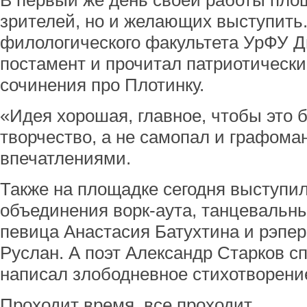
В первый же день своей работы пло
зрителей, но и желающих выступить
филологического факультета УрФУ Д
постамент и прочитал патриотически
сочинения про Плотинку.
«Идея хорошая, главное, чтобы это
творчество, а не самопал и графома
впечатлениями.
Также на площадке сегодня выступи
объединения ворк-аута, танцевальный
певица Анастасия Батухтина и рэпе
Руслан. А поэт Александр Старков с
написал злободневное стихотворени
Проходит время, все проходит.