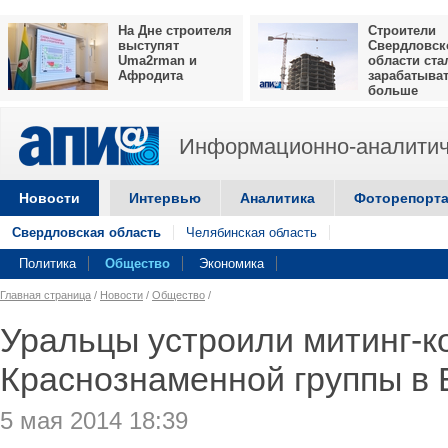
На Дне строителя
Строители
выступят
Свердловск
Uma2rman и
области ста
Афродита
зарабатыва
больше
Информационно-аналитич
Новости
Интервью
Аналитика
Фоторепорт
Свердловская область
Челябинская область
Политика
Общество
Экономика
Главная страница
/
Новости
/
Общество
/
Уральцы устроили митинг-к
Краснознаменной группы в 
5 мая 2014 18:39