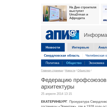
На Дне строителя
выступят
Uma2rman и
Афродита
Информац
Новости
Интервью
Анал
Свердловская область
Челябинская о
Политика
Общество
Экономика
Главная страница
/
Новости
/
Общество
/
Федерацию профсоюзов 
архитектуры
25 апреля 2014 13:15
ЕКАТЕРИНБУРГ
. Прокуратура Свердловс
гостиницы «Эрмитаж», где в 1928 году о