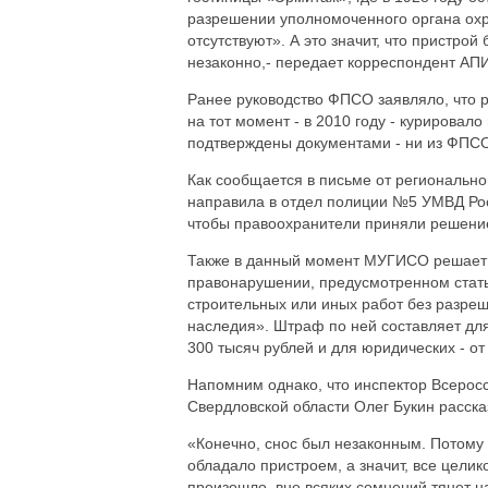
разрешении уполномоченного органа охр
отсутствуют». А это значит, что пристр
незаконно,- передает корреспондент АПИ
Ранее руководство ФПСО заявляло, что р
на тот момент - в 2010 году - курировал
подтверждены документами - ни из ФПСО
Как сообщается в письме от регионально
направила в отдел полиции №5 УМВД Рос
чтобы правоохранители приняли решение
Также в данный момент МУГИСО решает 
правонарушении, предусмотренном стать
строительных или иных работ без разреш
наследия». Штраф по ней составляет для 
300 тысяч рублей и для юридических - от
Напомним однако, что инспектор Всерос
Свердловской области Олег Букин расск
«Конечно, снос был незаконным. Потому 
обладало пристроем, а значит, все целик
произошло, вне всяких сомнений тянет н