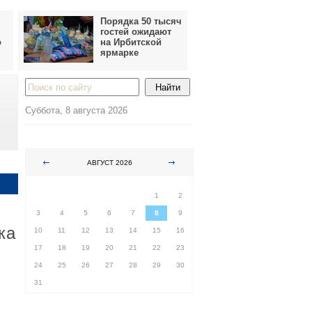
Порядка 50 тысяч
гостей ожидают
о
на Ирбитской
ярмарке
Суббота, 8 августа 2026
АВГУСТ 2026
ПН
ВТ
СР
ЧТ
ПТ
СБ
ВС
1
2
3
4
5
6
7
8
9
ка
10
11
12
13
14
15
16
17
18
19
20
21
22
23
24
25
26
27
28
29
30
31