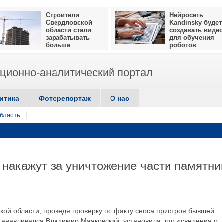
Строители
Нейросеть
Свердловской
Kandinsky будет
области стали
создавать виде
зарабатывать
для обучения
больше
роботов
ионно-аналитический портал
итика
Фоторепортаж
О нас
бласть
накажут за уничтожение части памятни
кой области, проведя проверку по факту сноса пристроя бывшей
станавливался Владимир Маяковский, установила, что «сведения о