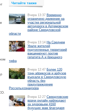
Читайте также
от
Вчера 13:37
Временно
ограничено движение на
ое
участке региональной
автодороги в Артемовском
районе Свердловской
области
Вчера 13:14
На Среднем
Урале жителей
подтопленных территорий
вакцинируют против
гепатита А и брюшного
ном
тифа
Вчера 12:47
Более 120
тонн абрикосов и арбузов
до
въехали в Свердловскую
область без
предупреждение
Россельхознадзора
СО.
Вчера 12:27
Свердловские
врачи онлайн наблюдают
за здоровьем 4160
будущих мам благодаря