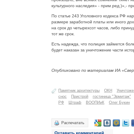
культурного наследия» - прим.ред.)»,- 
По статье 243 Уголовного кодекса РФ на
размере заработной платы или иного дох
на срок до четырехсот часов, либо прин
тот же срок.
Есть надежда, что полиция займется бо
будет наказан за уничтожение части исто
Опубликовано по материалам ИА «Свер
Памятник архитектуры
ОКН
Уничтоже
снос
Пристрой
гостиница "Эрмитаж"
РФ
Штраф
ВООПИиК
Олег Букин
Распечатать
Оставить комментарий