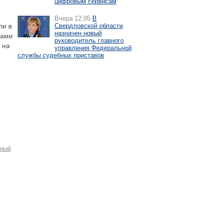
цифровым сервисам
Вчера 12:05
В
ли в
Свердловской области
назначен новый
тами
руководитель главного
 на
управления Федеральной
службы судебных приставов
нный