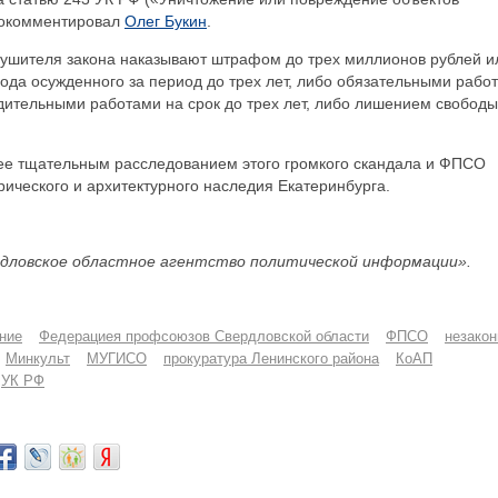
прокомментировал
Олег Букин
.
рушителя закона наказывают штрафом до трех миллионов рублей и
ода осужденного за период до трех лет, либо обязательными рабо
удительными работами на срок до трех лет, либо лишением свободы
лее тщательным расследованием этого громкого скандала и ФПСО
рического и архитектурного наследия Екатеринбурга.
дловское областное агентство политической информации».
ние
Федерациея профсоюзов Свердловской области
ФПСО
незако
Минкульт
МУГИСО
прокуратура Ленинского района
КоАП
УК РФ