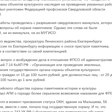
аны объектов культурного наследия на проведение указанных раб
ой был уничтожен Федерацией профсоюзов Свердловской области
.
аботы проводились с разрешения свердловского минкульта, котор
о вопросы об охране памятников. Однако эти слова не были
, ни из минкульта, ни из МУГИСО.
го ведомства, прокуратура Ленинского района Екатеринбурга
сии по Екатеринбургу информацию о сносе пристроя памятника,
 в соответствии со своей компетенцией.
вопрос о возбуждении дела в отношении ФПСО об административ
ей 7.14 КоАП РФ - «Организация или проведение земляных,
ения государственного органа охраны объектов культурного
граждан от 15 до 100 тысяч рублей, для должностных лиц - от 20 
 100 тысяч до 1 млн рублей.
сийского общества охраны памятников истории и культуры
азал АПИ о гораздо более серьезном возможном наказании для ФП
что в момент присвоения статуса ОКН, здание на Малышева, 56
ом, вместе с ним, попало под государственную охрану. И то, что
а статью 243 УК РФ («Уничтожение или повреждение объектов