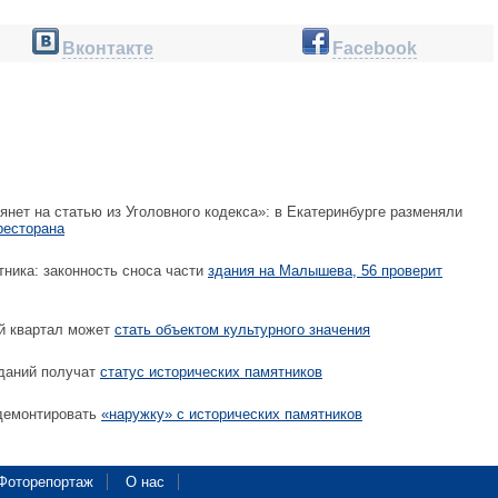
Вконтакте
Facebook
янет на статью из Уголовного кодекса»: в Екатеринбурге разменяли
ресторана
ника: законность сноса части
здания на Малышева, 56 проверит
й квартал может
стать объектом культурного значения
зданий получат
статус исторических памятников
емонтировать
«наружку» с исторических памятников
Фоторепортаж
О нас