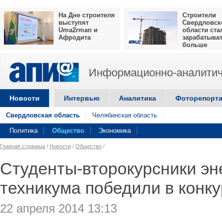
На Дне строителя
Строители
выступят
Свердловск
Uma2rman и
области ста
Афродита
зарабатыва
больше
Информационно-аналитич
Новости
Интервью
Аналитика
Фоторепорт
Свердловская область
Челябинская область
Политика
Общество
Экономика
Главная страница
/
Новости
/
Общество
/
Студенты-второкурсники эн
техникума победили в конк
22 апреля 2014 13:13