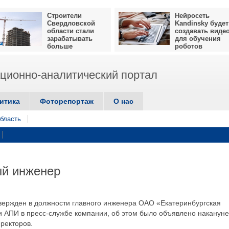
Строители
Нейросеть
Свердловской
Kandinsky будет
области стали
создавать виде
зарабатывать
для обучения
больше
роботов
ионно-аналитический портал
итика
Фоторепортаж
О нас
бласть
ый инженер
вержден в должности главного инженера ОАО «Екатеринбургская
и АПИ в пресс-службе компании, об этом было объявлено накануне
ректоров.