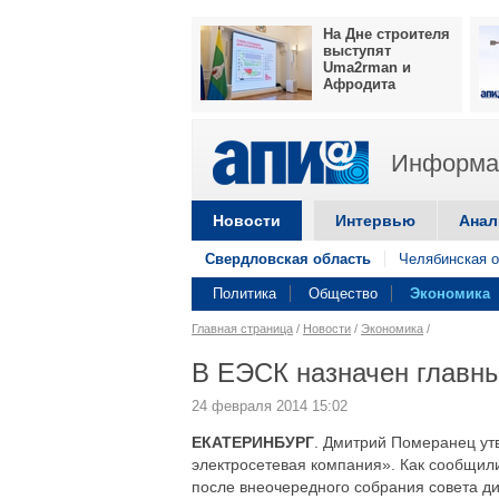
На Дне строителя
выступят
Uma2rman и
Афродита
Информац
Новости
Интервью
Анал
Свердловская область
Челябинская о
Политика
Общество
Экономика
Главная страница
/
Новости
/
Экономика
/
В ЕЭСК назначен главн
24 февраля 2014 15:02
ЕКАТЕРИНБУРГ
. Дмитрий Померанец ут
электросетевая компания». Как сообщил
после внеочередного собрания совета ди