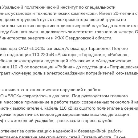
 Уральский политехнический институт по специальности
ных установок и технологических комплексов». Имеет 20-летний с
д прошел трудовой путь от электромонтера шестой группы по
ительных сетях оперативно-диспетчерской службы до заместител
 году был назначен на должность заместителя главного инженера 
инистерства энергетики и ЖКХ Свердловской области.
о инженера ОАО «ЕЭСК» занимал Александр Тараненко. Под его
ию подстанции 110-220 кВ «Авиатор», «Городская», «Рябина»,
убокая реконструкция подстанций «Узловая» и «Академическая».
линия 110 кВ от подстанции «Рябина» до подстанции «Петрищевска
играет ключевую роль в электроснабжении потребителей юго-запад
 количество технологических нарушений в работе
О «ЕЭСК» сократилось в два раза. Под руководством главного
 массовое применение в работе таких современных технологий к
истик выключателей, кабель 110 кВ из сшитого полиэтилена сечен
дкачки герметичных вводов дегазированным маслом, дегазация
ты с холодной усадкой»,- рассказали в пресс-службе.
отвечает за организацию надежной и безаварийной работы
ктивное развитие электрических сетей Екатеринбурга. Также