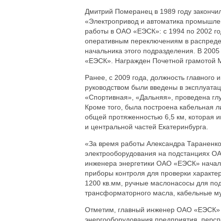
Дмитрий Померанец в 1989 году закончил
«Электропривод и автоматика промышлен
работы в ОАО «ЕЭСК»: с 1994 по 2002 го
оперативным переключениям в распредел
начальника этого подразделения. В 2005
«ЕЭСК». Награжден Почетной грамотой М
Ранее, с 2009 года, должность главног
руководством были введены в эксплуатац
«Спортивная», «Дальняя», проведена гл
Кроме того, была построена кабельная 
общей протяженностью 6,5 км, которая 
и центральной частей Екатеринбурга.
«За время работы Александра Тараненко
электрооборудования на подстанциях ОА
инженера энергетики ОАО «ЕЭСК» начали
приборы контроля для проверки характер
1200 кв.мм, ручные маслонасосы для по
трансформаторного масла, кабельные муф
Отметим, главный инженер ОАО «ЕЭСК» 
энергооборудования предприятия, перспе