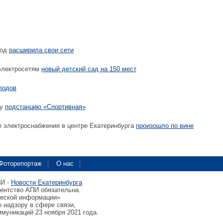
год
расширила свои сети
электросетям
новый детский сад на 150 мест
лодов
ку
подстанцию «Спортивная»
 электроснабжения в центре Екатеринбурга
произошло по вине
Фоторепортаж
О нас
ПИ -
Новости Екатеринбурга
гентство АПИ обязательна.
ческой информации»
 надзору в сфере связи,
муникаций 23 ноября 2021 года.