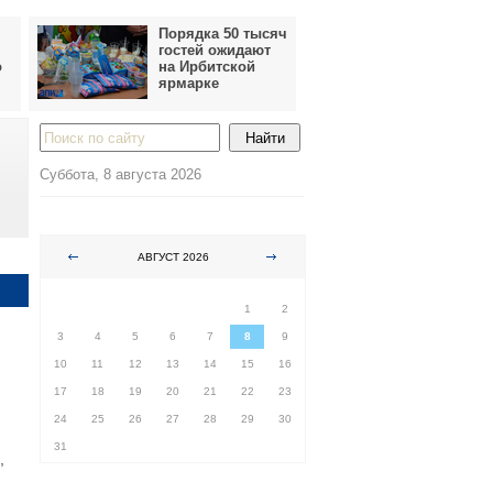
Порядка 50 тысяч
гостей ожидают
о
на Ирбитской
ярмарке
Суббота, 8 августа 2026
АВГУСТ 2026
ПН
ВТ
СР
ЧТ
ПТ
СБ
ВС
1
2
3
4
5
6
7
8
9
10
11
12
13
14
15
16
17
18
19
20
21
22
23
24
25
26
27
28
29
30
31
,