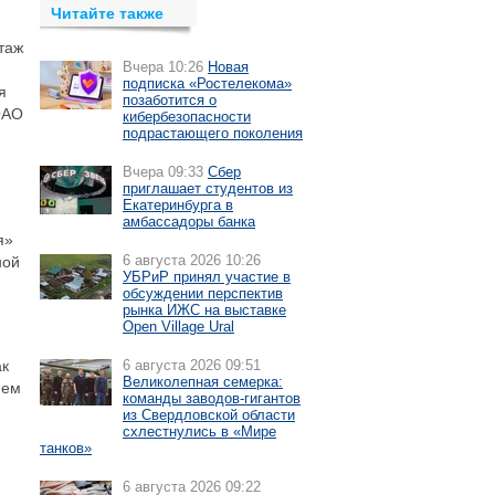
Читайте также
таж
Вчера 10:26
Новая
подписка «Ростелекома»
я
позаботится о
ОАО
кибербезопасности
подрастающего поколения
Вчера 09:33
Сбер
приглашает студентов из
Екатеринбурга в
амбассадоры банка
я»
6 августа 2026 10:26
ной
УБРиР принял участие в
обсуждении перспектив
рынка ИЖС на выставке
Open Village Ural
ак
6 августа 2026 09:51
Великолепная семерка:
ием
команды заводов-гигантов
из Свердловской области
схлестнулись в «Мире
танков»
6 августа 2026 09:22