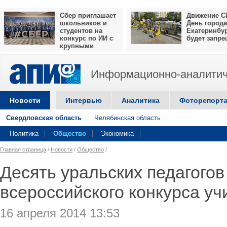
Сбер приглашает
Движение С
школьников и
День города
студентов на
Екатеринбу
конкурс по ИИ с
будет запр
крупными
призами
Информационно-аналитич
Новости
Интервью
Аналитика
Фоторепорт
Свердловская область
Челябинская область
Политика
Общество
Экономика
Главная страница
/
Новости
/
Общество
/
Десять уральских педагого
всероссийского конкурса уч
16 апреля 2014 13:53