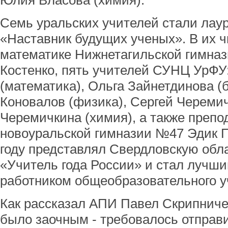
Юлия Власова (химия).
Семь уральских учителей стали лау
«Наставник будущих ученых». В их ч
математике Нижнетагильской гимназ
Костенко, пять учителей СУНЦ УрФУ
(математика), Ольга Зайнетдинова (
Коновалов (физика), Сергей Черемич
Черемичкина (химия), а также препо
новоуральской гимназии №47 Эдик П
году представлял Свердловскую обла
«Учитель года России» и стал лучши
работником общеобразовательного у
Как рассказал АПИ Павел Скрипничен
было заочным - требовалось отправ