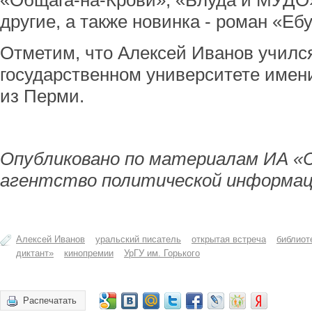
«Общага-на-Крови», «Блуда и МУДО
другие, а также новинка - роман «Ебу
Отметим, что Алексей Иванов училс
государственном университете имени
из Перми.
Опубликовано по материалам ИА «
агентство политической информац
Алексей Иванов
уральский писатель
открытая встреча
библиот
диктант»
кинопремии
УрГУ им. Горького
Распечатать