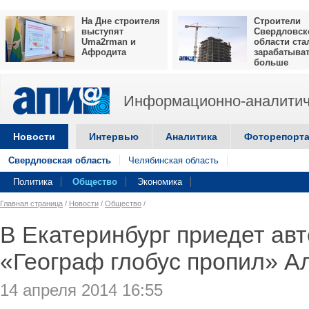
На Дне строителя
Строители
выступят
Свердловск
Uma2rman и
области ста
Афродита
зарабатыва
больше
Информационно-аналитич
Новости
Интервью
Аналитика
Фоторепорт
Свердловская область
Челябинская область
Политика
Общество
Экономика
Главная страница
/
Новости
/
Общество
/
В Екатеринбург приедет ав
«Географ глобус пропил» А
14 апреля 2014 16:55