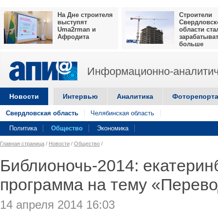
На Дне строителя
Строители
выступят
Свердловск
Uma2rman и
области ста
Афродита
зарабатыва
больше
Информационно-аналитич
Новости
Интервью
Аналитика
Фоторепорт
Свердловская область
Челябинская область
Политика
Общество
Экономика
Главная страница
/
Новости
/
Общество
/
Библионочь-2014: екатерин
программа на тему «Перев
14 апреля 2014 16:03