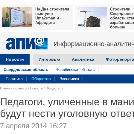
На Дне строителя
Строители
выступят
Свердловск
Uma2rman и
области ста
Афродита
зарабатыва
больше
Информационно-аналитич
Новости
Интервью
Аналитика
Фоторепорт
Свердловская область
Челябинская область
Политика
Общество
Экономика
Главная страница
/
Новости
/
Общество
/
Педагоги, уличенные в ман
будут нести уголовную отве
7 апреля 2014 16:27