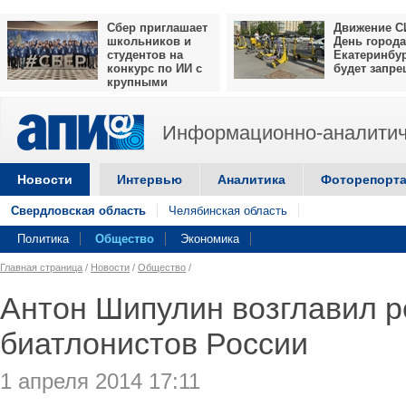
Сбер приглашает
Движение С
школьников и
День города
студентов на
Екатеринбу
конкурс по ИИ с
будет запр
крупными
призами
Информационно-аналитич
Новости
Интервью
Аналитика
Фоторепорт
Свердловская область
Челябинская область
Политика
Общество
Экономика
Главная страница
/
Новости
/
Общество
/
Антон Шипулин возглавил р
биатлонистов России
1 апреля 2014 17:11