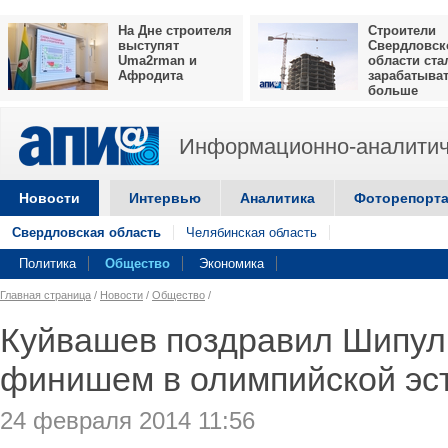
На Дне строителя
Строители
выступят
Свердловск
Uma2rman и
области ста
Афродита
зарабатыва
больше
Информационно-аналитич
Новости
Интервью
Аналитика
Фоторепорт
Свердловская область
Челябинская область
Политика
Общество
Экономика
Главная страница
/
Новости
/
Общество
/
Куйвашев поздравил Шипул
финишем в олимпийской эс
24 февраля 2014 11:56