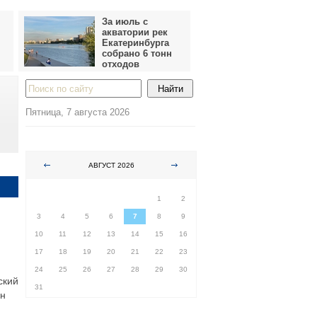
За июль с
акватории рек
Екатеринбурга
собрано 6 тонн
отходов
Пятница, 7 августа 2026
АВГУСТ 2026
ПН
ВТ
СР
ЧТ
ПТ
СБ
ВС
1
2
3
4
5
6
7
8
9
10
11
12
13
14
15
16
17
18
19
20
21
22
23
24
25
26
27
28
29
30
ский
31
ен