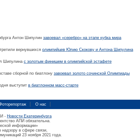
нбурга Антон Шипулин
завоевал «серебро» на этапе кубка мира
стретили вернувшихся
олимпийцев Юлию Скокову и Антона Шипулина
ил Шипулина
с золотым финишем в олимпийской эстафете
ставе сборной по биатлону
завоевал золото сочинской Олимпиады
одня выступит
в биатлонном масс-старте
Фоторепортаж
О нас
ПИ -
Новости Екатеринбурга
гентство АПИ обязательна.
ческой информации»
 надзору в сфере связи,
муникаций 23 ноября 2021 года.