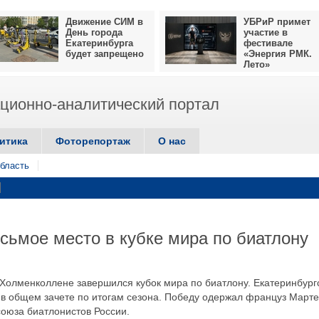
Движение СИМ в
УБРиР примет
День города
участие в
Екатеринбурга
фестивале
будет запрещено
«Энергия РМК.
Лето»
ионно-аналитический портал
итика
Фоторепортаж
О нас
бласть
сьмое место в кубке мира по биатлону
 Холменколлене завершился кубок мира по биатлону. Екатеринбург
в общем зачете по итогам сезона. Победу одержал француз Март
союза биатлонистов России.