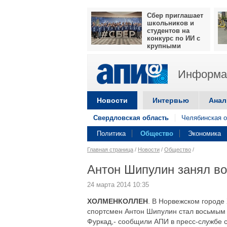
Сбер приглашает
школьников и
студентов на
конкурс по ИИ с
крупными
призами
Информац
Новости
Интервью
Анал
Свердловская область
Челябинская о
Политика
Общество
Экономика
Главная страница
/
Новости
/
Общество
/
Антон Шипулин занял во
24 марта 2014 10:35
ХОЛМЕНКОЛЛЕН
. В Норвежском городе
спортсмен Антон Шипулин стал восьмым 
Фуркад,- сообщили АПИ в пресс-службе 