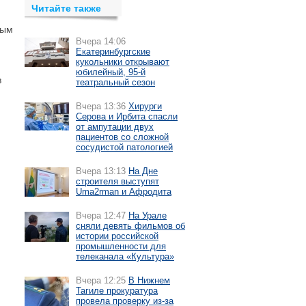
Читайте также
рым
Вчера 14:06
Екатеринбургские
кукольники открывают
юбилейный, 95-й
в
театральный сезон
Вчера 13:36
Хирурги
Серова и Ирбита спасли
от ампутации двух
пациентов со сложной
сосудистой патологией
Вчера 13:13
На Дне
строителя выступят
Uma2rman и Афродита
Вчера 12:47
На Урале
сняли девять фильмов об
истории российской
промышленности для
телеканала «Культура»
Вчера 12:25
В Нижнем
Тагиле прокуратура
провела проверку из-за