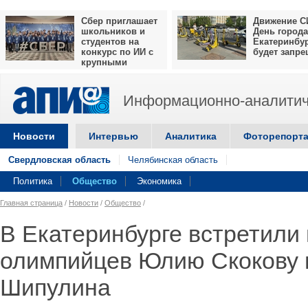
Сбер приглашает
Движение С
школьников и
День города
студентов на
Екатеринбу
конкурс по ИИ с
будет запр
крупными
призами
Информационно-аналитич
Новости
Интервью
Аналитика
Фоторепорт
Свердловская область
Челябинская область
Политика
Общество
Экономика
Главная страница
/
Новости
/
Общество
/
В Екатеринбурге встретили
олимпийцев Юлию Скокову 
Шипулина