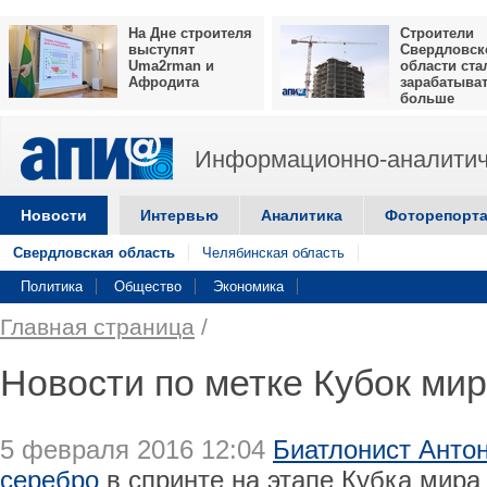
На Дне строителя
Строители
выступят
Свердловск
Uma2rman и
области ста
Афродита
зарабатыва
больше
Информационно-аналитич
Новости
Интервью
Аналитика
Фоторепорт
Свердловская область
Челябинская область
Политика
Общество
Экономика
Главная страница
/
Новости по метке Кубок ми
5 февраля 2016 12:04
Биатлонист Анто
серебро
в спринте на этапе Кубка мира