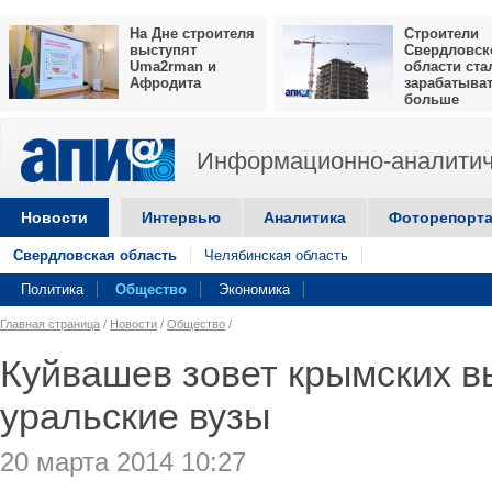
На Дне строителя
Строители
выступят
Свердловск
Uma2rman и
области ста
Афродита
зарабатыва
больше
Информационно-аналитич
Новости
Интервью
Аналитика
Фоторепорт
Свердловская область
Челябинская область
Политика
Общество
Экономика
Главная страница
/
Новости
/
Общество
/
Куйвашев зовет крымских в
уральские вузы
20 марта 2014 10:27