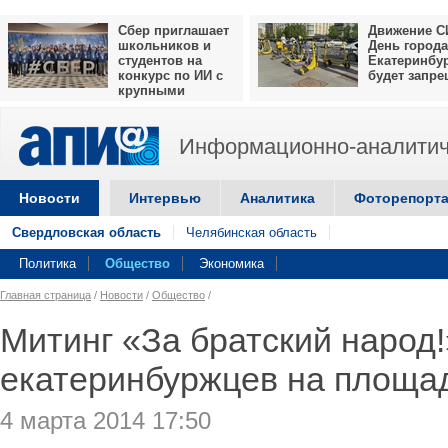
Сбер приглашает
Движение С
школьников и
День города
студентов на
Екатеринбу
конкурс по ИИ с
будет запр
крупными
призами
Информационно-аналитич
Новости
Интервью
Аналитика
Фоторепорт
Свердловская область
Челябинская область
Политика
Общество
Экономика
Главная страница
/
Новости
/
Общество
/
Митинг «За братский народ!
екатеринбуржцев на площа
4 марта 2014 17:50