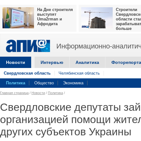
На Дне строителя
Строители
выступят
Свердловск
Uma2rman и
области ста
Афродита
зарабатыва
больше
Информационно-аналитич
Новости
Интервью
Аналитика
Фоторепорт
Свердловская область
Челябинская область
Политика
Общество
Экономика
Главная страница
/
Новости
/
Политика
/
Свердловские депутаты за
организацией помощи жите
других субъектов Украины