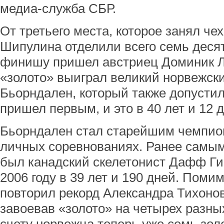
медиа-служба СБР.
От третьего места, которое занял че
Шипулина отделили всего семь деся
финишу пришел австриец Доминик Ла
«золото» выиграл великий норвежск
Бьорндален, который также допустил
пришел первым, и это в 40 лет и 12 
Бьорндален стал старейшим чемпи
личных соревнованиях. Ранее самы
был канадский скелетонист Дафф Ги
2006 году в 39 лет и 190 дней. Поми
повторил рекорд Александра Тихонов
завоевав «золото» на четырех разны