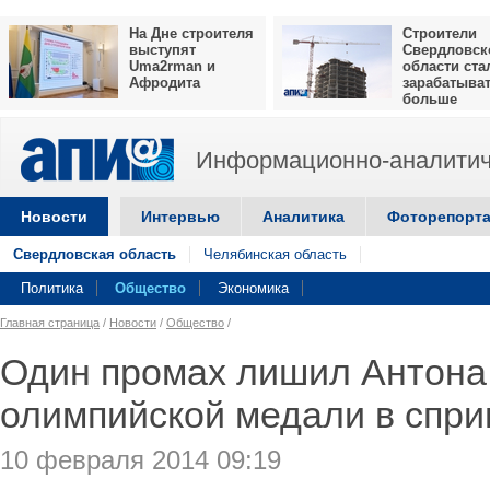
На Дне строителя
Строители
выступят
Свердловск
Uma2rman и
области ста
Афродита
зарабатыва
больше
Информационно-аналитич
Новости
Интервью
Аналитика
Фоторепорт
Свердловская область
Челябинская область
Политика
Общество
Экономика
Главная страница
/
Новости
/
Общество
/
Один промах лишил Антона
олимпийской медали в спри
10 февраля 2014 09:19